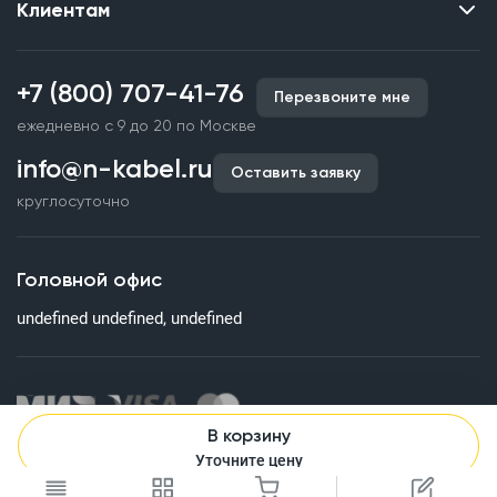
Клиентам
Контакты
О нас
Каталог
Наши объекты
+7 (800) 707-41-76
Перезвоните мне
Производство кабельной продукции
Партнерство
ежедневно с 9 до 20 по Москве
Срочное изготовление
Документы и реквизиты
info@n-kabel.ru
Оплата и доставка
Оставить заявку
Сертификаты
круглосуточно
Гарантия качества
Вакансии
Страхование
Склады
Головной офис
Статьи
undefined undefined, undefined
Вопросы и ответы
В корзину
Информация на сайте о технических характеристиках, наличии
Уточните цену
на складе, стоимости и изображениях товаров не является
публичной офертой. Все изображения, размещенные на сайте,