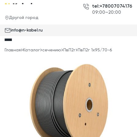
tel:+78007074176
09:00–20:00
Другой город
info@n-kabel.ru
Главная
Каталог
сечению
ПвП2г
ПвП2г 1x95/70-6