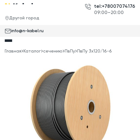
tel:+78007074176
09:00–20:00
Другой город
info@n-kabel.ru
Главная
Каталог
сечению
ПвПу
ПвПу 3x120/16-6