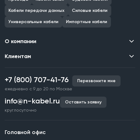
Кабели передачи данных
Силовые кабели
Универсальные кабели
Импортные кабели
О компании
Клиентам
Контакты
О нас
Каталог
Наши объекты
+7 (800) 707-41-76
Перезвоните мне
Производство кабельной продукции
Партнерство
ежедневно с 9 до 20 по Москве
Срочное изготовление
Документы и реквизиты
info@n-kabel.ru
Оплата и доставка
Оставить заявку
Сертификаты
круглосуточно
Гарантия качества
Вакансии
Страхование
Склады
Головной офис
Статьи