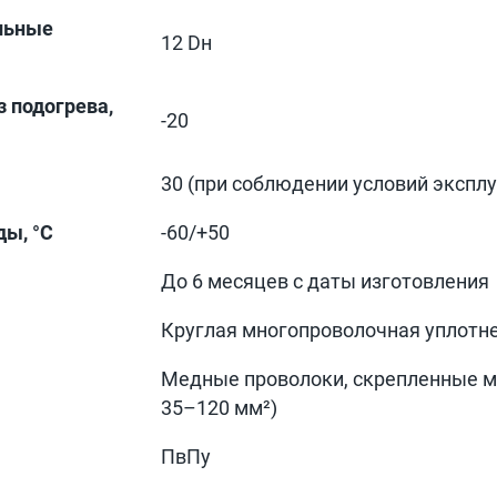
льные
12 Dн
 подогрева,
-20
30 (при соблюдении условий экспл
ы, °С
-60/+50
До 6 месяцев с даты изготовления
Круглая многопроволочная уплотн
Медные проволоки, скрепленные ме
35–120 мм²)
ПвПу