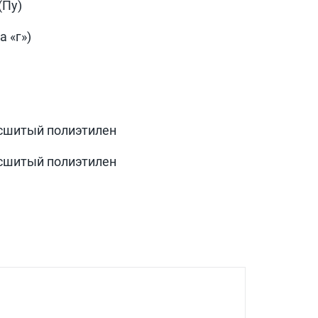
(Пу)
 «г»)
сшитый полиэтилен
сшитый полиэтилен