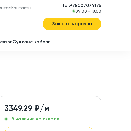
tel:+78007074176
ентам
Контакты
09:00 - 18:00
Заказать срочно
связи
Судовые кабели
в
ие
3349.29
₽/м
В наличии на складе