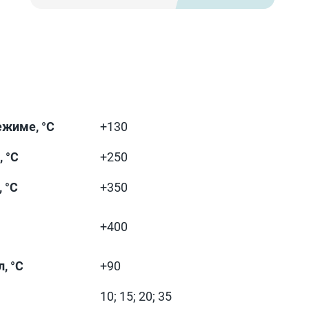
ежиме, °С
+130
 °С
+250
 °С
+350
+400
, °С
+90
10; 15; 20; 35