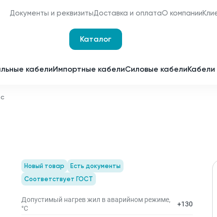
Документы и реквизиты
Доставка и оплата
О компании
Кли
Каталог
Оплата и доставка
Наши сертификаты
льные кабели
Импортные кабели
Силовые кабели
Кабели 
Мы являемся
поставщиками для
 с
Срочное изготовление
отечественных
заводов-изготовителей
Принимаем заявки 24 часа 
сутки
Партнерство
Получить спецпредложен
Новый товар
Есть документы
Соответствует ГОСТ
Допустимый нагрев жил в аварийном режиме,
+130
°С