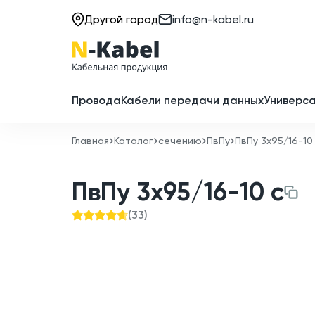
Другой город
info@n-kabel.ru
Провода
Кабели передачи данных
Универса
Главная
Каталог
сечению
ПвПу
ПвПу 3x95/16-10
ПвПу 3x95/16-10 с
(
33
)