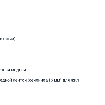
уатации)
енная медная
дной лентой (сечение ≥16 мм² для жил