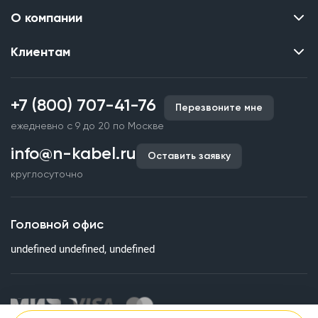
О компании
Клиентам
Контакты
О нас
Каталог
Наши объекты
+7 (800) 707-41-76
Перезвоните мне
Производство кабельной продукции
Партнерство
ежедневно с 9 до 20 по Москве
Срочное изготовление
Документы и реквизиты
info@n-kabel.ru
Оплата и доставка
Оставить заявку
Сертификаты
круглосуточно
Гарантия качества
Вакансии
Страхование
Склады
Головной офис
Статьи
undefined undefined, undefined
Вопросы и ответы