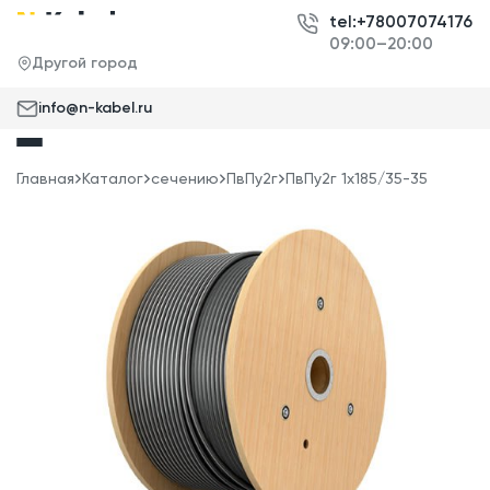
tel:+78007074176
09:00–20:00
Другой город
info@n-kabel.ru
Главная
Каталог
сечению
ПвПу2г
ПвПу2г 1x185/35-35