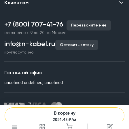
Клиентам
Контакты
О нас
Каталог
Наши объекты
+7 (800) 707-41-76
Перезвоните мне
Производство кабельной продукции
Партнерство
ежедневно с 9 до 20 по Москве
Срочное изготовление
Документы и реквизиты
info@n-kabel.ru
Оплата и доставка
Оставить заявку
Сертификаты
круглосуточно
Гарантия качества
Вакансии
Страхование
Склады
Головной офис
Статьи
undefined undefined, undefined
Вопросы и ответы
В корзину
Информация на сайте о технических характеристиках, наличии
2051.48
₽/м
на складе, стоимости и изображениях товаров не является
публичной офертой. Все изображения, размещенные на сайте,