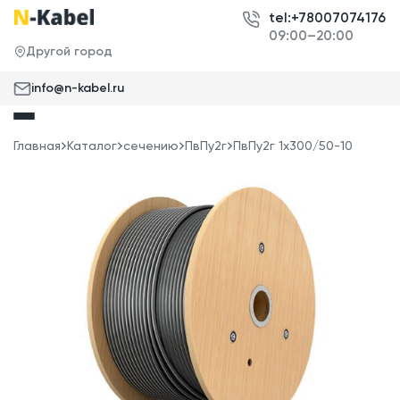
tel:+78007074176
09:00–20:00
Другой город
info@n-kabel.ru
Главная
Каталог
сечению
ПвПу2г
ПвПу2г 1x300/50-10