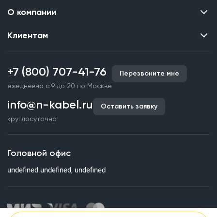
О компании
Клиентам
Контакты
О нас
Каталог
Наши объекты
+7 (800) 707-41-76
Перезвоните мне
Производство кабельной продукции
Партнерство
ежедневно с 9 до 20 по Москве
Срочное изготовление
Документы и реквизиты
info@n-kabel.ru
Оплата и доставка
Оставить заявку
Сертификаты
круглосуточно
Гарантия качества
Вакансии
Страхование
Склады
Головной офис
Статьи
undefined undefined, undefined
Вопросы и ответы