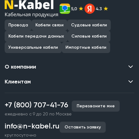
Провода
Кабели связи
Судовые кабели
Кабели передачи данных
Силовые кабели
Универсальные кабели
Импортные кабели
О компании
Клиентам
Контакты
О нас
Каталог
Наши объекты
+7 (800) 707-41-76
Перезвоните мне
Производство кабельной продукции
Партнерство
ежедневно с 9 до 20 по Москве
Срочное изготовление
Документы и реквизиты
info@n-kabel.ru
Оплата и доставка
Оставить заявку
Сертификаты
круглосуточно
Гарантия качества