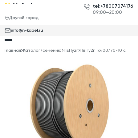
tel:+78007074176
09:00–20:00
Другой город
info@n-kabel.ru
Главная
Каталог
сечению
ПвПу2г
ПвПу2г 1x400/70-10 с