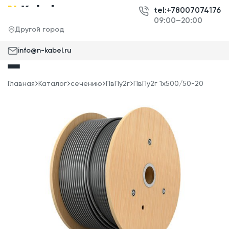
tel:+78007074176
09:00–20:00
Другой город
info@n-kabel.ru
Главная
Каталог
сечению
ПвПу2г
ПвПу2г 1x500/50-20