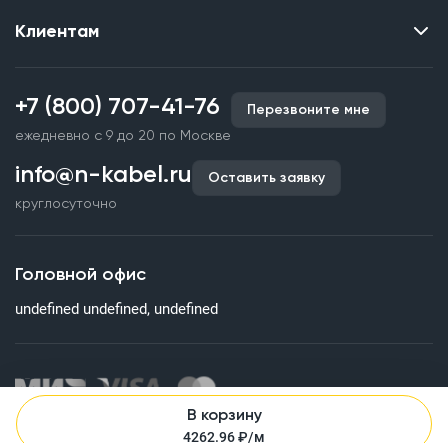
Клиентам
Контакты
О нас
Каталог
Наши объекты
+7 (800) 707-41-76
Перезвоните мне
Производство кабельной продукции
Партнерство
ежедневно с 9 до 20 по Москве
Срочное изготовление
Документы и реквизиты
info@n-kabel.ru
Оплата и доставка
Оставить заявку
Сертификаты
круглосуточно
Гарантия качества
Вакансии
Страхование
Склады
Головной офис
Статьи
undefined undefined, undefined
Вопросы и ответы
В корзину
Информация на сайте о технических характеристиках, наличии
4262.96
₽/м
на складе, стоимости и изображениях товаров не является