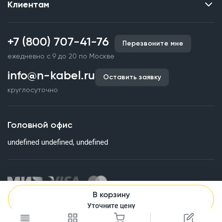
Клиентам
Контакты
О нас
Каталог
Наши объекты
+7 (800) 707-41-76
Перезвоните мне
Производство кабельной продукции
Партнерство
ежедневно с 9 до 20 по Москве
Срочное изготовление
Документы и реквизиты
info@n-kabel.ru
Оплата и доставка
Оставить заявку
Сертификаты
круглосуточно
Гарантия качества
Вакансии
Страхование
Склады
Головной офис
Статьи
undefined undefined, undefined
Вопросы и ответы
В корзину
Информация на сайте о технических характеристиках, наличии
Уточните цену
на складе, стоимости и изображениях товаров не является
публичной офертой. Все изображения, размещенные на сайте,