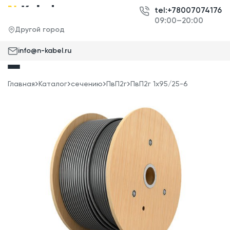
tel:+78007074176
09:00–20:00
Другой город
info@n-kabel.ru
Главная
Каталог
сечению
ПвП2г
ПвП2г 1x95/25-6