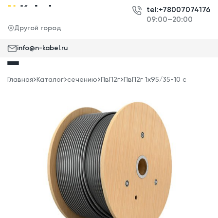
tel:+78007074176
09:00–20:00
Другой город
info@n-kabel.ru
Главная
Каталог
сечению
ПвП2г
ПвП2г 1x95/35-10 с