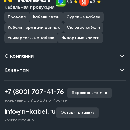
Провода
Кабели связи
Судовые кабели
Кабели передачи данных
Силовые кабели
Универсальные кабели
Импортные кабели
О компании
Клиентам
Контакты
О нас
Каталог
Наши объекты
+7 (800) 707-41-76
Перезвоните мне
Производство кабельной продукции
Партнерство
ежедневно с 9 до 20 по Москве
Срочное изготовление
Документы и реквизиты
info@n-kabel.ru
Оплата и доставка
Оставить заявку
Сертификаты
круглосуточно
Гарантия качества
Вакансии