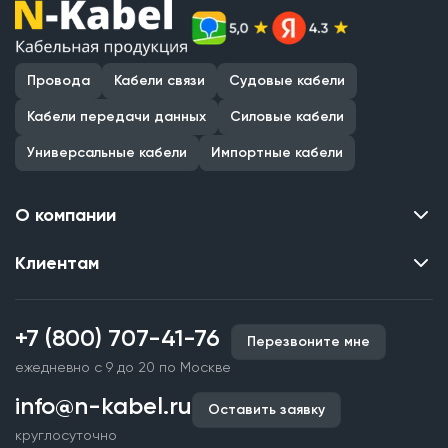
Провода
Кабели связи
Судовые кабели
Кабели передачи данных
Силовые кабели
Универсальные кабели
Импортные кабели
О компании
Клиентам
Контакты
О нас
Каталог
Наши объекты
+7 (800) 707-41-76
Перезвоните мне
Производство кабельной продукции
Партнерство
ежедневно с 9 до 20 по Москве
Срочное изготовление
Документы и реквизиты
info@n-kabel.ru
Оплата и доставка
Оставить заявку
Сертификаты
круглосуточно
Гарантия качества