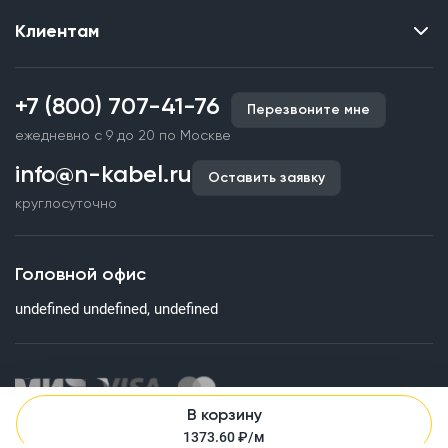
Клиентам
Контакты
О нас
Каталог
Наши объекты
+7 (800) 707-41-76
Перезвоните мне
Производство кабельной продукции
Партнерство
ежедневно с 9 до 20 по Москве
Срочное изготовление
Документы и реквизиты
info@n-kabel.ru
Оплата и доставка
Оставить заявку
Сертификаты
круглосуточно
Гарантия качества
Вакансии
Страхование
Склады
Головной офис
Статьи
undefined undefined, undefined
Вопросы и ответы
В корзину
Информация на сайте о технических характеристиках, наличии
1373.60
₽/м
на складе, стоимости и изображениях товаров не является