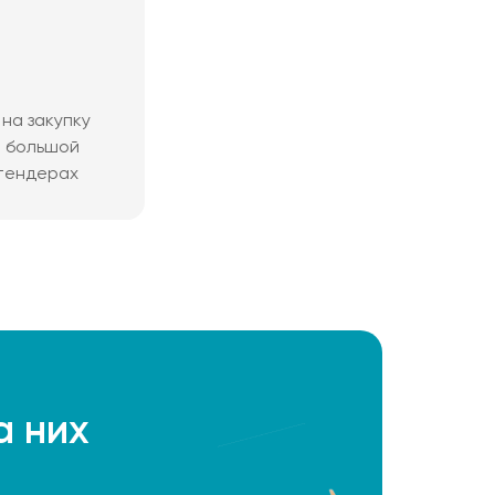
на закупку
м большой
 тендерах
а них