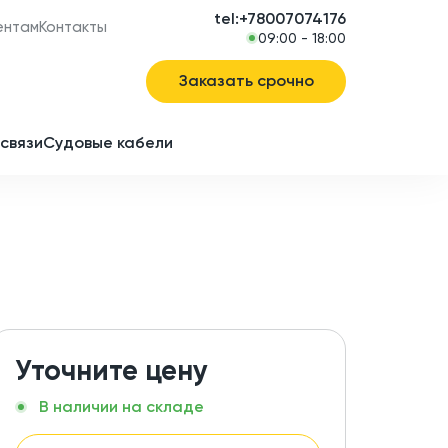
tel:+78007074176
ентам
Контакты
09:00 - 18:00
Заказать срочно
связи
Судовые кабели
в
ие
Уточните цену
В наличии на складе