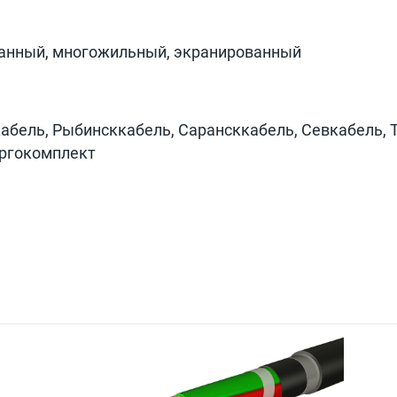
ванный, многожильный, экранированный
абель, Рыбинсккабель, Сарансккабель, Севкабель, 
ергокомплект