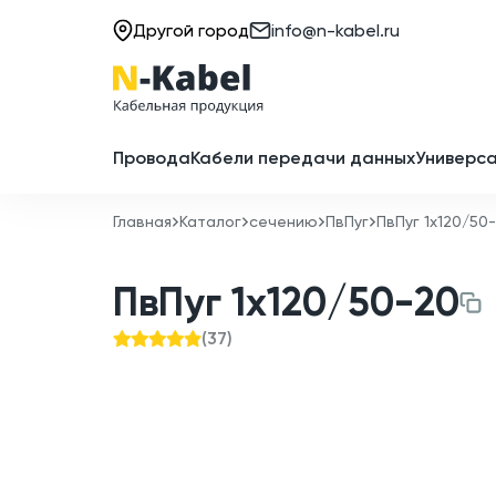
Другой город
info@n-kabel.ru
Провода
Кабели передачи данных
Универса
Главная
Каталог
сечению
ПвПуг
ПвПуг 1x120/50
ПвПуг 1x120/50-20
(
37
)