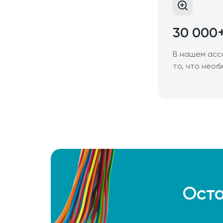
30 000
В нашем асс
то, что необ
Оста