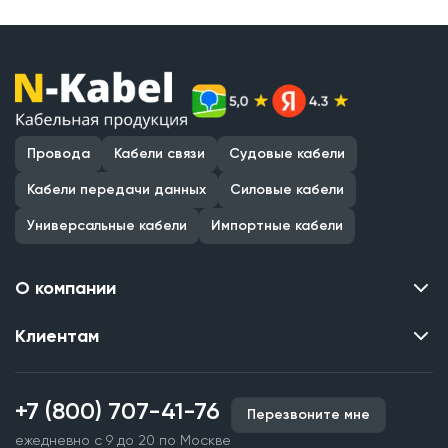
Провода
Кабели связи
Судовые кабели
Кабели передачи данных
Силовые кабели
Универсальные кабели
Импортные кабели
О компании
Клиентам
Контакты
О нас
Каталог
Наши объекты
+7 (800) 707-41-76
Перезвоните мне
Производство кабельной продукции
Партнерство
ежедневно с 9 до 20 по Москве