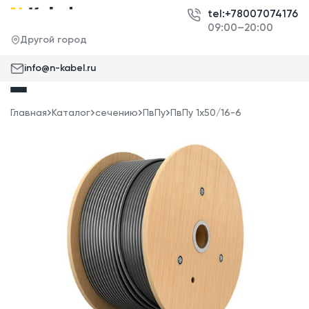
tel:+78007074176
09:00–20:00
Другой город
info@n-kabel.ru
Главная
Каталог
сечению
ПвПу
ПвПу 1x50/16-6