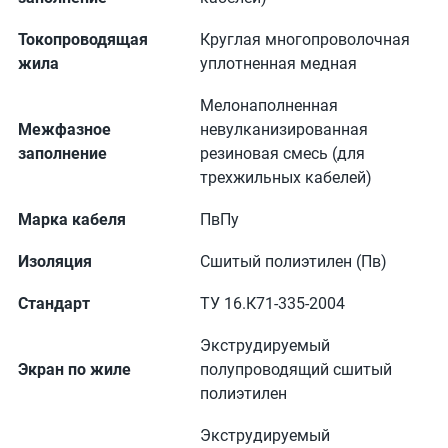
Токопроводящая
Круглая многопроволочная
жила
уплотненная медная
Мелонаполненная
Межфазное
невулканизированная
заполнение
резиновая смесь (для
трехжильных кабелей)
Марка кабеля
ПвПу
Изоляция
Сшитый полиэтилен (Пв)
Стандарт
ТУ 16.К71-335-2004
Экструдируемый
Экран по жиле
полупроводящий сшитый
полиэтилен
Экструдируемый