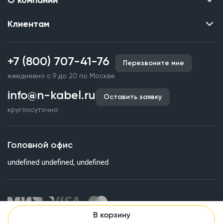
О компании
Клиентам
Контакты
О нас
Каталог
Наши объекты
+7 (800) 707-41-76
Перезвоните мне
Производство кабельной продукции
Партнерство
ежедневно с 9 до 20 по Москве
Срочное изготовление
Документы и реквизиты
info@n-kabel.ru
Оплата и доставка
Оставить заявку
Сертификаты
круглосуточно
Гарантия качества
Вакансии
Страхование
Склады
Головной офис
Статьи
undefined undefined, undefined
Вопросы и ответы
В корзину
Информация на сайте о технических характеристиках, наличии