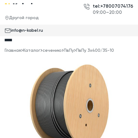
tel:+78007074176
09:00–20:00
Другой город
info@n-kabel.ru
Главная
Каталог
сечению
ПвПу
ПвПу 3x400/35-10