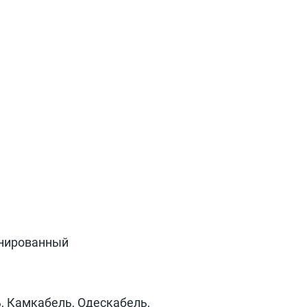
анированный
, Камкабель, Одескабель,