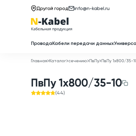
Другой город
info@n-kabel.ru
Провода
Кабели передачи данных
Универса
Главная
Каталог
сечению
ПвПу
ПвПу 1x800/35-1
ПвПу 1x800/35-10
(
44
)