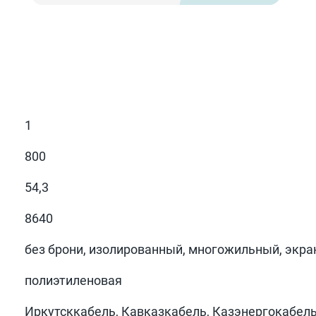
1
800
54,3
8640
без брони, изолированный, многожильный, экр
полиэтиленовая
Иркутсккабель, Кавказкабель, Казэнергокабель