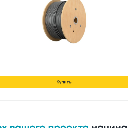
Купить
ех вашего проекта
начина