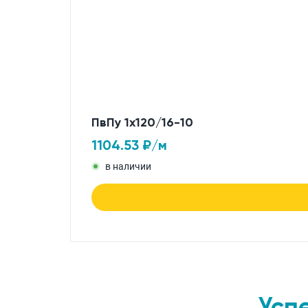
ПвПу 1x120/16-10
1104.53
₽/м
в наличии
Усп