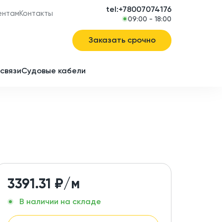
tel:+78007074176
ентам
Контакты
09:00 - 18:00
Заказать срочно
связи
Судовые кабели
в
ие
3391.31
₽/м
В наличии на складе