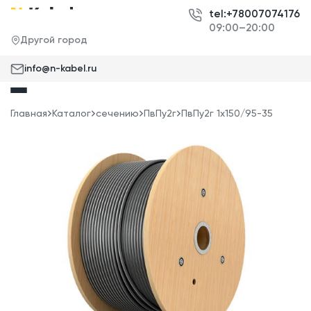
tel:+78007074176
09:00–20:00
Другой город
info@n-kabel.ru
Главная
Каталог
сечению
ПвПу2г
ПвПу2г 1x150/95-35