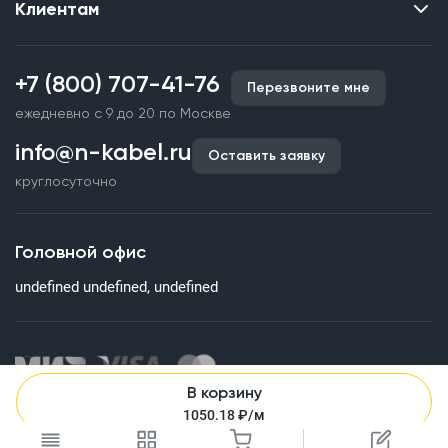
Клиентам
Контакты
О нас
Каталог
Наши объекты
+7 (800) 707-41-76
Перезвоните мне
Производство кабельной продукции
Партнерство
ежедневно с 9 до 20 по Москве
Срочное изготовление
Документы и реквизиты
info@n-kabel.ru
Оплата и доставка
Оставить заявку
Сертификаты
круглосуточно
Гарантия качества
Вакансии
Страхование
Склады
Головной офис
Статьи
undefined undefined, undefined
Вопросы и ответы
В корзину
Информация на сайте о технических характеристиках, наличии
1050.18
₽/м
на складе, стоимости и изображениях товаров не является
публичной офертой. Все изображения, размещенные на сайте,