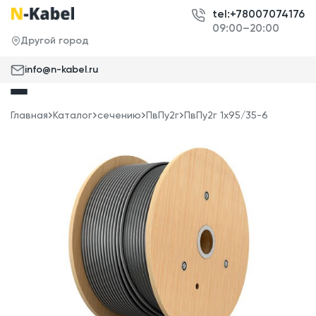
tel:+78007074176
09:00–20:00
Другой город
info@n-kabel.ru
Главная
Каталог
сечению
ПвПу2г
ПвПу2г 1x95/35-6