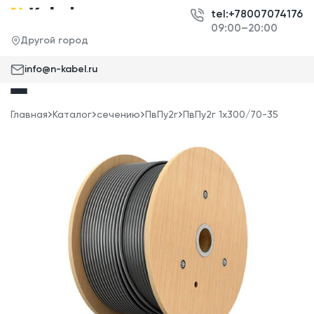
tel:+78007074176
09:00–20:00
Другой город
info@n-kabel.ru
Главная
Каталог
сечению
ПвПу2г
ПвПу2г 1x300/70-35