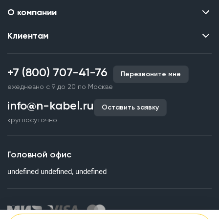
О компании
Клиентам
Контакты
О нас
Каталог
Наши объекты
+7 (800) 707-41-76
Перезвоните мне
Производство кабельной продукции
Партнерство
ежедневно с 9 до 20 по Москве
Срочное изготовление
Документы и реквизиты
info@n-kabel.ru
Оплата и доставка
Оставить заявку
Сертификаты
круглосуточно
Гарантия качества
Вакансии
Страхование
Склады
Головной офис
Статьи
undefined undefined, undefined
Вопросы и ответы