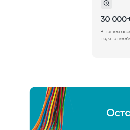
30 000
В нашем асс
то, что необ
Оста