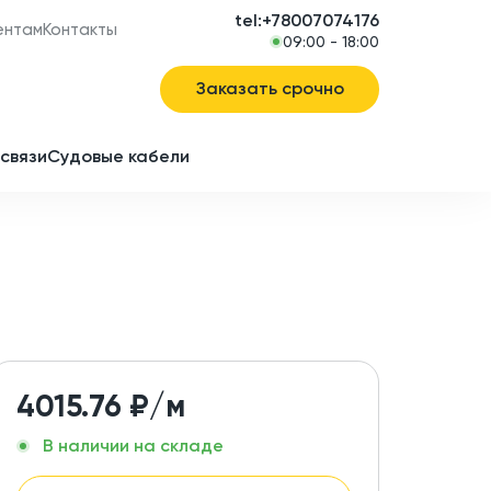
tel:+78007074176
ентам
Контакты
09:00 - 18:00
Заказать срочно
связи
Судовые кабели
в
ие
4015.76
₽/м
В наличии на складе