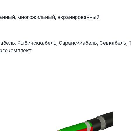
ванный, многожильный, экранированный
абель, Рыбинсккабель, Сарансккабель, Севкабель, 
ергокомплект