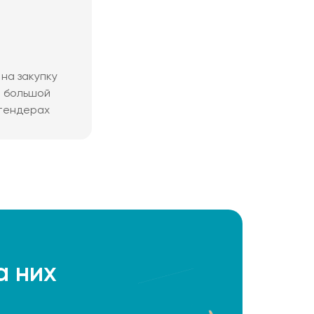
на закупку
м большой
 тендерах
а них