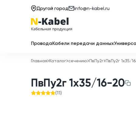
Другой город
info@n-kabel.ru
Провода
Кабели передачи данных
Универса
Главная
Каталог
сечению
ПвПу2г
ПвПу2г 1x35/1
ПвПу2г 1x35/16-20
(
11
)