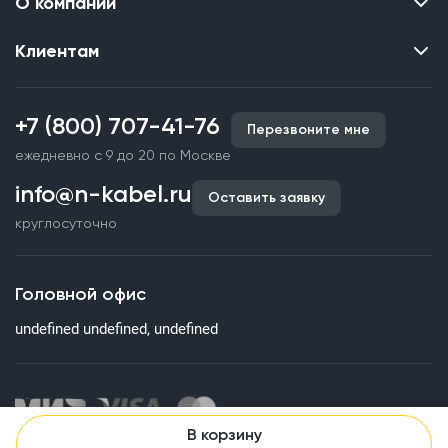
О компании
Клиентам
Контакты
О нас
Каталог
Наши объекты
+7 (800) 707-41-76
Перезвоните мне
Производство кабельной продукции
Партнерство
ежедневно с 9 до 20 по Москве
Срочное изготовление
Документы и реквизиты
info@n-kabel.ru
Оплата и доставка
Оставить заявку
Сертификаты
круглосуточно
Гарантия качества
Вакансии
Страхование
Склады
Головной офис
Статьи
undefined undefined, undefined
Вопросы и ответы
В корзину
Информация на сайте о технических характеристиках, наличии