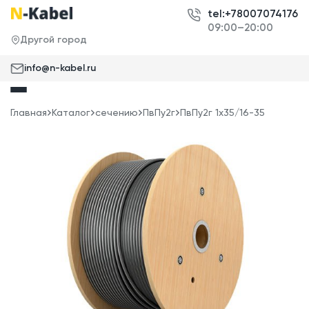
tel:+78007074176
09:00–20:00
Другой город
info@n-kabel.ru
Главная
Каталог
сечению
ПвПу2г
ПвПу2г 1x35/16-35