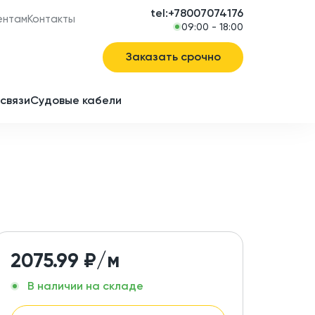
tel:+78007074176
ентам
Контакты
09:00 - 18:00
Заказать срочно
связи
Судовые кабели
в
ие
2075.99
₽/м
В наличии на складе