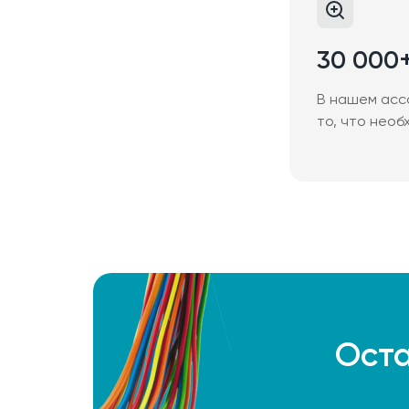
30 000
В нашем асс
то, что необ
Оста