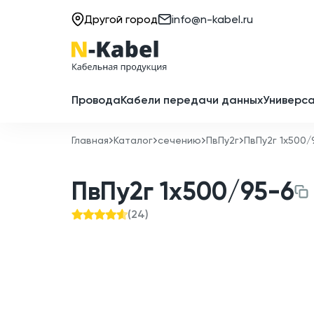
Другой город
info@n-kabel.ru
Провода
Кабели передачи данных
Универса
Главная
Каталог
сечению
ПвПу2г
ПвПу2г 1x500/
ПвПу2г 1x500/95-6
(
24
)