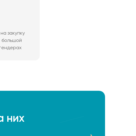
на закупку
м большой
 тендерах
а них