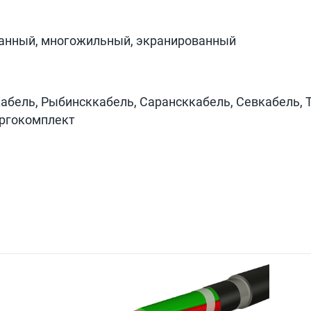
ванный, многожильный, экранированный
абель, Рыбинсккабель, Сарансккабель, Севкабель, 
ергокомплект