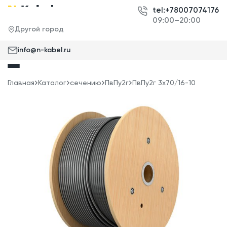
tel:+78007074176
09:00–20:00
Другой город
info@n-kabel.ru
Главная
Каталог
сечению
ПвПу2г
ПвПу2г 3x70/16-10